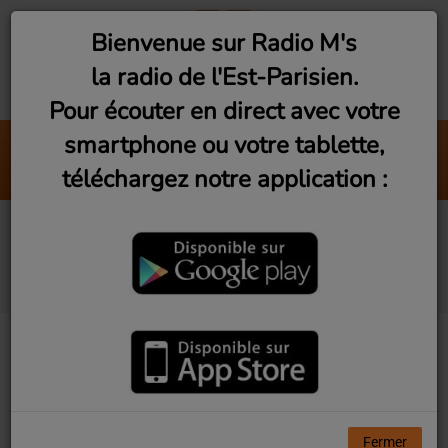
Bienvenue sur Radio M's
la radio de l'Est-Parisien.
Pour écouter en direct avec votre
smartphone ou votre tablette,
Doo Wop
téléchargez notre application :
Lauryn Hill
Fontenay-sous-bois :
USF Echecs avec Rachid
Fermer