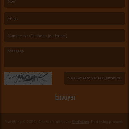
(Le nom est obligatoire. )
(L’email est obligatoire. )
(Le message est obligatoire. )
(Captcha invalide. )
Envoyer
RadioKing © 2026 | Site radio créé avec
RadioKing
. RadioKing propose