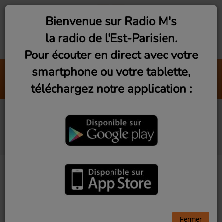
Bienvenue sur Radio M's
la radio de l'Est-Parisien.
Pour écouter en direct avec votre
smartphone ou votre tablette,
Interviews Pop-Rock (Vendredi 20h)
téléchargez notre application :
Radio M's (Laurent)
L'oeil de la nuit
(Mercredi 21h)
Fermer