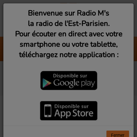
Bienvenue sur Radio M's
la radio de l'Est-Parisien.
Pour écouter en direct avec votre
smartphone ou votre tablette,
Montreuil : Troc vert des Ch
téléchargez notre application :
Radio M's (Caroline)
CINÉDROME #3 –
IKARIE XB 1
Fermer