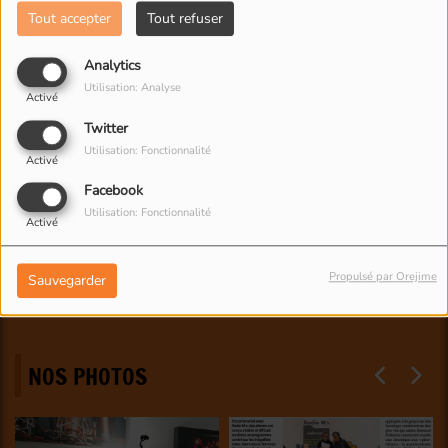
Tout accepter
Tout refuser
Analytics
Utilisation: Analyse
Activé
Twitter
Utilisation: Fonctionnalité
Activé
Facebook
Utilisation: Fonctionnalité
Activé
Propulsé par Orejime
Sauvegarder
NOS PHOTOS