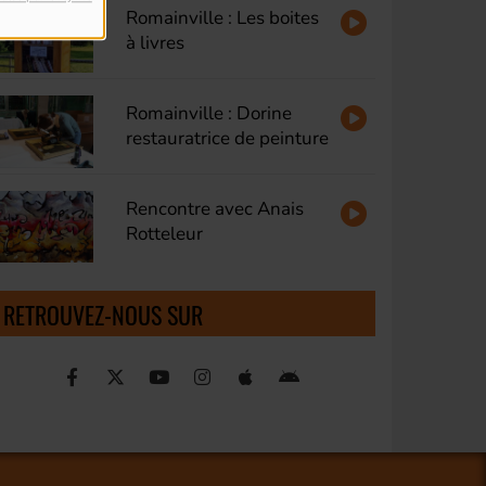
Romainville : Les boites
à livres
Romainville : Dorine
restauratrice de peinture
Rencontre avec Anais
Rotteleur
RETROUVEZ-NOUS SUR