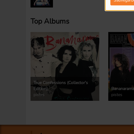
Sauvegard
Top Albums
True Confessions (Collector's
Edition)
Bananarama (
pistes
pistes