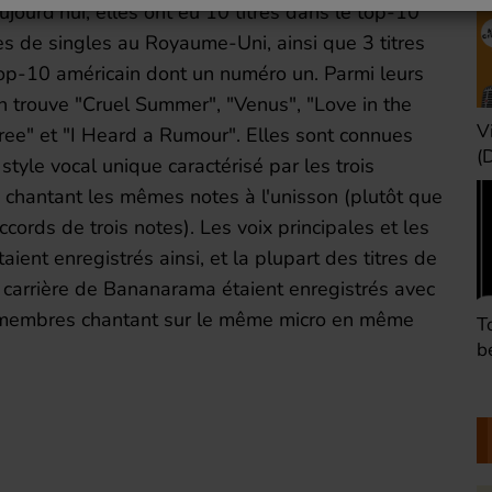
ujourd'hui, elles ont eu 10 titres dans le top-10
s de singles au Royaume-Uni, ainsi que 3 titres
op-10 américain dont un numéro un. Parmi leurs
n trouve "Cruel Summer", "Venus", "Love in the
Une heure avant la
V
ree" et "I Heard a Rumour". Elles sont connues
nuit (Dimanche 22h)
(
 style vocal unique caractérisé par les trois
chantant les mêmes notes à l'unisson (plutôt que
ccords de trois notes). Les voix principales et les
aient enregistrés ainsi, et la plupart des titres de
carrière de Bananarama étaient enregistrés avec
s membres chantant sur le même micro en même
Défaire les idées
T
(Dimanche 21h)
b