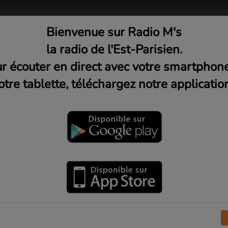
Bienvenue sur Radio M's
adio
Musique
Médias
C
la radio de l'Est-Parisien.
r écouter en direct avec votre smartphon
otre tablette, téléchargez notre application
a est un girls band anglais qui connut plusieurs
notamment de New Wave dans les années 1980.