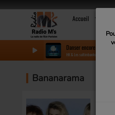
Accueil
R
Pou
v
Danser encore
HK & Les saltimbanks
Bananarama
Bananaram
succès, 