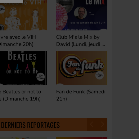
ivre avec le VIH
Club M's le Mix by
Dance Cl
Dimanche 20h)
David (Lundi, jeudi et
(Samedi 
samedi 23h)
o Beatles or not to
Fan de Funk (Samedi
Good Mor
e (Dimanche 19h)
21h)
(Samedi 
18h30)
DERNIERS REPORTAGES