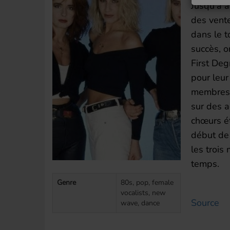
Jusqu'à a
des vente
dans le t
succès, o
First Deg
pour leur
membres 
sur des a
chœurs ét
début de 
les troi
temps.
Genre
80s, pop, female
vocalists, new
Source
wave, dance