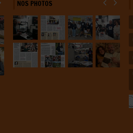
NOS PHOTOS
(L
(L
(L