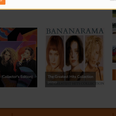
er
Collector's Edition)
The Greatest Hits Collection
pistes