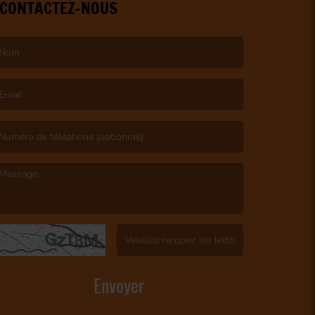
CONTACTEZ-NOUS
e nom est obligatoire. )
’email est obligatoire. )
e message est obligatoire. )
(Captcha invalide. )
Envoyer