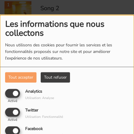
1
Song 2
Les informations que nous
collectons
2
Song 2 - 2012 Remaster
Nous utilisons des cookies pour fournir les services et les
fonctionnalités proposés sur notre site et pour améliorer
l'expérience de nos utilisateurs.
3
Girls & Boys
Tout accepter
Tout refuser
Analytics
4
Coffee & TV
Utilisation: Analyse
Activé
Twitter
Utilisation: Fonctionnalité
Activé
5
Parklife
Facebook