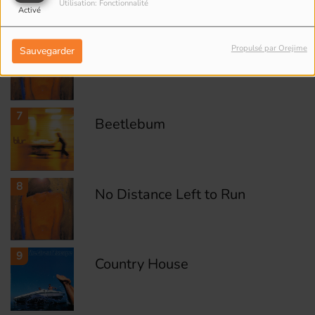
Utilisation: Fonctionnalité
Activé
6
Propulsé par Orejime
Sauvegarder
Tender
7
Beetlebum
8
No Distance Left to Run
9
Country House