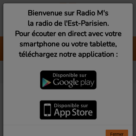
Bienvenue sur Radio M's
la radio de l'Est-Parisien.
Pour écouter en direct avec votre
smartphone ou votre tablette,
Against All Odds (Take a Look at M
téléchargez notre application :
Phil Collins
Blur
Fermer