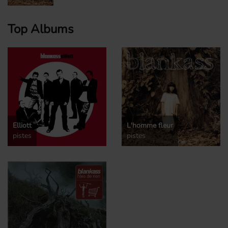
Top Albums
Elliott
L'homme fleur
pistes
pistes