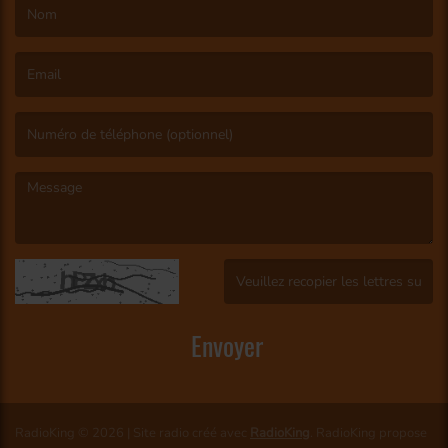
(Le nom est obligatoire. )
(L’email est obligatoire. )
(Le message est obligatoire. )
(Captcha invalide. )
Envoyer
RadioKing © 2026 | Site radio créé avec
RadioKing
. RadioKing propose