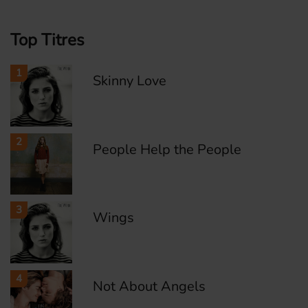
Top Titres
1
Skinny Love
2
People Help the People
3
Wings
4
Not About Angels