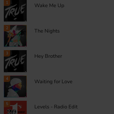
1
Wake Me Up
2
The Nights
3
Hey Brother
4
Waiting for Love
5
Levels - Radio Edit