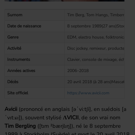
Surnom
Tim Berg, Tom Hangs, Timberman, 
Date de naissance
8 septembre 1989(27 ans)Stockhol
Genre
EDM, electro house, folktronica, ho
Activité
Disc jockey, remixeur, producteur, c
Instruments
Clavier, console de mixage, échantil
Années actives
2006–2018
Décès
20 avril 2018 (à 28 ans)Mascate (O
Site officiel
https://www.avicii.com
Avicii
(prononcé en anglais
[
ə
ˈ
v
i
ː
t
ʃ
i
]
, en suédois
[
a
ˈ
v
ɪ
t
ː
ɕɪ]
), souvent stylisé
ΛVICII
, de son vrai nom
Tim Bergling
(
[
t
ɪ
m
²
b
æ
r
j
l
ɪ
ŋ
]
), né le
8 septembre
1989
à Stockholm (Suède) et mort le
20 avril 2018