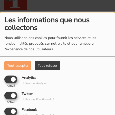
6
Addicted to You
Les informations que nous
collectons
Nous utilisons des cookies pour fournir les services et les
7
You Make Me
fonctionnalités proposés sur notre site et pour améliorer
l'expérience de nos utilisateurs.
Tout accepter
Tout refuser
8
Without You (feat. Sandro
Cavazza)
Analytics
Utilisation: Analyse
Activé
9
Twitter
I Could Be The One (Avicii
Utilisation: Fonctionnalité
Vs. Nicky Romero) - Radio
Activé
Edit
Facebook