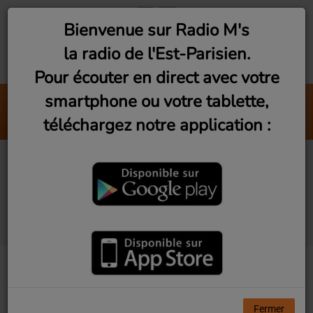
Bienvenue sur Radio M's
la radio de l'Est-Parisien.
Pour écouter en direct avec votre
smartphone ou votre tablette,
Je Respire
téléchargez notre application :
Volo
Fontenay-sous-bois :
Les petits totems avec
Zelmar
Fermer